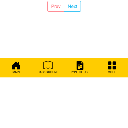
Prev
Next
MAIN
BACKGROUND
TYPE OF USE
MORE