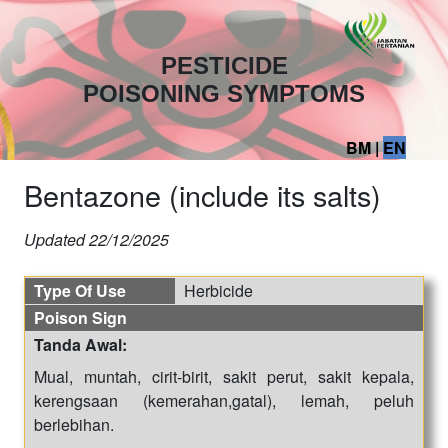
PESTICIDE
POISONING SYMPTOMS
BM
|
EN
Bentazone (include its salts)
Updated
22/12/2025
Type Of Use
Herbicide
Poison Sign
Tanda Awal:
Mual, muntah, cirit-birit, sakit perut, sakit kepala,
kerengsaan (kemerahan,gatal), lemah, peluh
berlebihan.