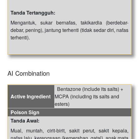
Tanda Tertangguh:
Mengantuk, sukar bernafas, takikardia (berdebar-
debar, pening), jantung terhenti (tidak sedar diri, nafas
terhenti).
AI Combination
Bentazone (include its salts) +
Active Ingredient
MCPA (including its salts and
esters)
Poison Sign
Tanda Awal:
Mual, muntah, cirit-birit, sakit perut, sakit kepala,
nafas laju, kerengsaan (kemerahan, gatal), anak mata