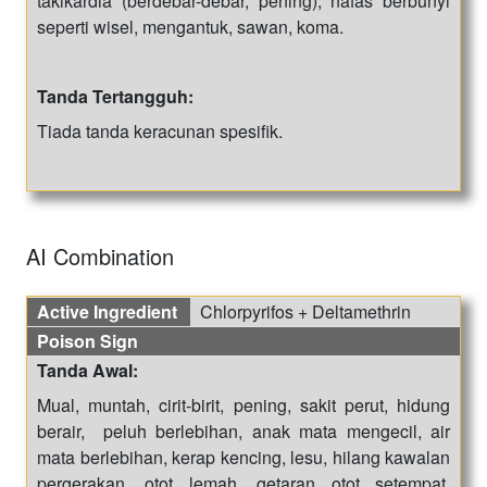
takikardia (berdebar-debar, pening), nafas berbunyi
seperti wisel, mengantuk, sawan, koma.
Tanda Tertangguh:
Tiada tanda keracunan spesifik.
AI Combination
Active Ingredient
Chlorpyrifos + Deltamethrin
Poison Sign
Tanda Awal:
Mual, muntah, cirit-birit, pening, sakit perut, hidung
berair, peluh berlebihan, anak mata mengecil, air
mata berlebihan, kerap kencing, lesu, hilang kawalan
pergerakan, otot lemah, getaran otot setempat,