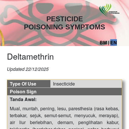
PESTICIDE
POISONING SYMPTOMS
BM
|
EN
Deltamethrin
Updated
22/12/2025
Type Of Use
Insecticide
Poison Sign
Tanda Awal:
Mual, muntah, pening, lesu, paresthesia (rasa kebas,
terbakar, sejuk, semut-semut, menyucuk, merayap),
air liur berlebihan, demam, penglihatan kabur,