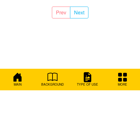
Prev
Next
MAIN
BACKGROUND
TYPE OF USE
MORE