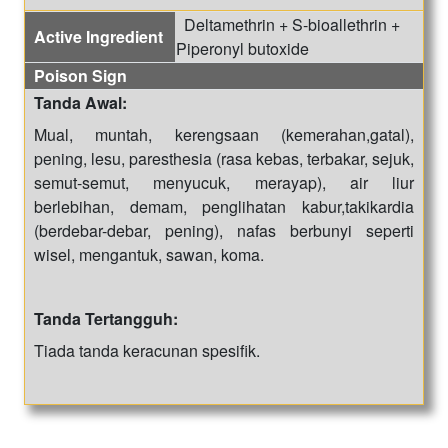
Deltamethrin + S-bioallethrin +
Active Ingredient
Piperonyl butoxide
Poison Sign
Tanda Awal:
Mual, muntah, kerengsaan (kemerahan,gatal),
pening, lesu, paresthesia (rasa kebas, terbakar, sejuk,
semut-semut, menyucuk, merayap), air liur
berlebihan, demam, penglihatan kabur,takikardia
(berdebar-debar, pening), nafas berbunyi seperti
wisel, mengantuk, sawan, koma.
Tanda Tertangguh:
Tiada tanda keracunan spesifik.