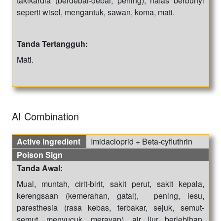
takikardia (berdebar-debar, pening), nafas berbunyi
seperti wisel, mengantuk, sawan, koma, mati.
Tanda Tertangguh:
Mati.
AI Combination
Active Ingredient
Imidacloprid + Beta-cyfluthrin
Poison Sign
Tanda Awal:
Mual, muntah, cirit-birit, sakit perut, sakit kepala,
kerengsaan (kemerahan, gatal), pening, lesu,
paresthesia (rasa kebas, terbakar, sejuk, semut-
semut, menyucuk, merayap), air liur berlebihan,