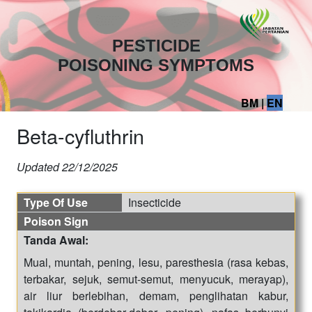
PESTICIDE
POISONING SYMPTOMS
BM
|
EN
Beta-cyfluthrin
Updated
22/12/2025
Type Of Use
Insecticide
Poison Sign
Tanda Awal:
Mual, muntah, pening, lesu, paresthesia (rasa kebas,
terbakar, sejuk, semut-semut, menyucuk, merayap),
air liur berlebihan, demam, penglihatan kabur,