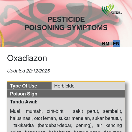
PESTICIDE
POISONING SYMPTOMS
BM
|
EN
Oxadiazon
Updated
22/12/2025
Type Of Use
Herbicide
Poison Sign
Tanda Awal:
Mual, muntah, cirit-birit, sakit perut, sembelit,
halusinasi, otot lemah, sukar menelan, sukar bertutur,
takikardia (berdebar-debar, pening), air kencing