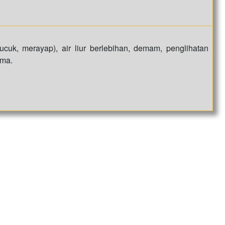
ucuk, merayap), air liur berlebihan, demam, penglihatan
koma.