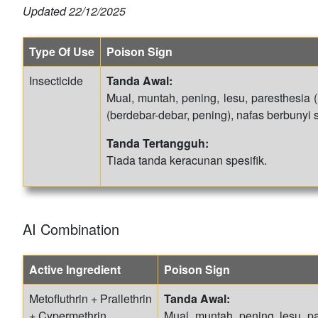
Updated
22/12/2025
Type Of Use
Poison Sign
Insecticide
Tanda Awal:
Mual, muntah, pening, lesu, paresthesia (
(berdebar-debar, pening), nafas berbunyi
Tanda Tertangguh:
Tiada tanda keracunan spesifik.
AI Combination
Active Ingredient
Poison Sign
Metofluthrin + Prallethrin
Tanda Awal:
+ Cypermethrin
Mual, muntah, pening, lesu, p