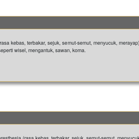
rasa kebas, terbakar, sejuk, semut-semut, menyucuk, merayap),
 seperti wisel, mengantuk, sawan, koma.
aresthesia (rasa kebas, terbakar, sejuk, semut-semut, menyucuk