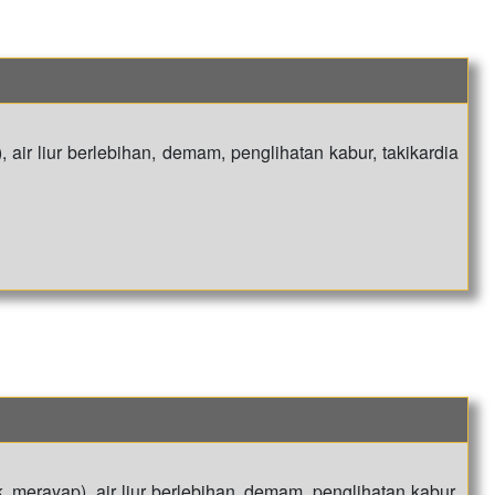
 air liur berlebihan, demam, penglihatan kabur, takikardia
, merayap), air liur berlebihan, demam, penglihatan kabur,